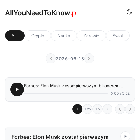
AllYouNeedToKnow
.pl
AI+
Crypto
Nauka
Zdrowie
Świat
2026-06-13
Forbes: Elon Musk został pierwszym bilionerem świata po debiucie SpaceX
0:00 / 5:52
1
1.25
1.5
2
Forbes: Elon Musk został pierwszym